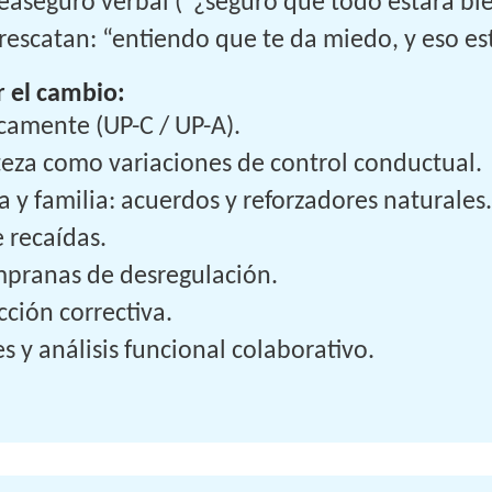
 reaseguro verbal (“¿seguro que todo estará bi
rescatan: “entiendo que te da miedo, y eso es
r el cambio:
camente (UP-C / UP-A).
isteza como variaciones de control conductual.
 y familia: acuerdos y reforzadores naturales
e recaídas.
empranas de desregulación.
cción correctiva.
s y análisis funcional colaborativo.