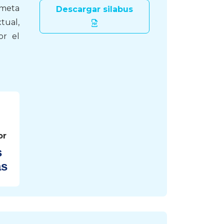
 meta
Descargar silabus
tual,
or el
or
s
as