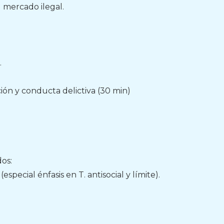
al mercado ilegal.
.
cción y conducta delictiva (30 min)
dos:
special énfasis en T. antisocial y límite).