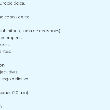
urobiológica.
dicción - delito
inhibitorio, toma de decisiones).
 recompensa.
cional.
entes:
ión.
jecutivas.
iesgo delictivo.
cciones (20 min)
n.