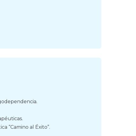
ogodependencia.
apéuticas.
a “Camino al Éxito”.