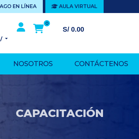
AGO EN LÍNEA
AULA VIRTUAL
0
S/ 0.00
S/
NOSOTROS
CONTÁCTENOS
CAPACITACIÓN