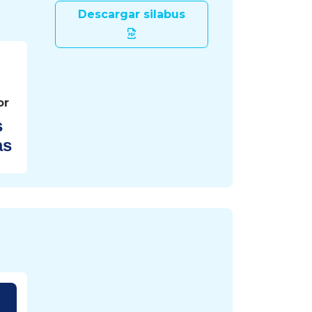
Descargar silabus
or
s
as